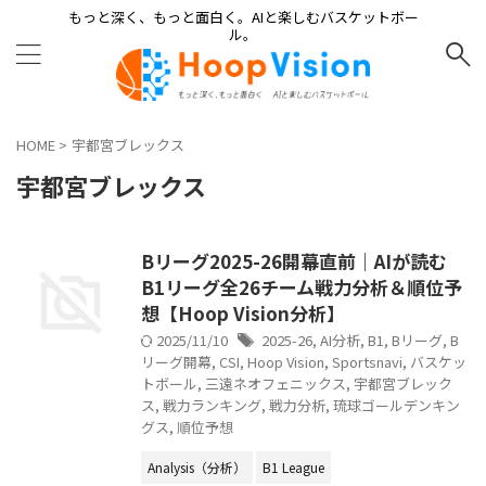
もっと深く、もっと面白く。AIと楽しむバスケットボー
ル。
HOME
>
宇都宮ブレックス
宇都宮ブレックス
Bリーグ2025-26開幕直前｜AIが読む
B1リーグ全26チーム戦力分析＆順位予
想【Hoop Vision分析】
2025/11/10
2025-26
,
AI分析
,
B1
,
Bリーグ
,
B
リーグ開幕
,
CSI
,
Hoop Vision
,
Sportsnavi
,
バスケッ
トボール
,
三遠ネオフェニックス
,
宇都宮ブレック
ス
,
戦力ランキング
,
戦力分析
,
琉球ゴールデンキン
グス
,
順位予想
Analysis（分析）
B1 League