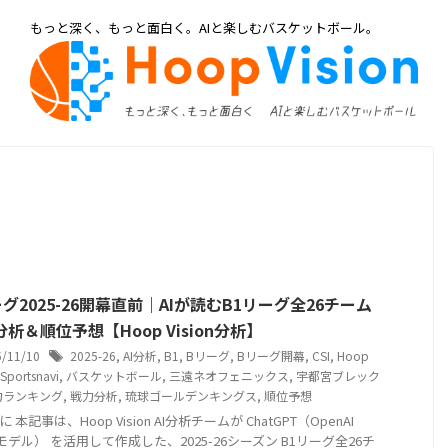
もっと深く、もっと面白く。AIと楽しむバスケットボール。
グ2025-26開幕直前｜AIが読むB1リーグ全26チーム
析＆順位予想【Hoop Vision分析】
5/11/10
2025-26
,
AI分析
,
B1
,
Bリーグ
,
Bリーグ開幕
,
CSI
,
Hoop
Sportsnavi
,
バスケットボール
,
三遠ネオフェニックス
,
宇都宮ブレック
力ランキング
,
戦力分析
,
琉球ゴールデンキングス
,
順位予想
 本記事は、Hoop Vision AI分析チームが ChatGPT（OpenAI
-5モデル） を活用して作成した、2025-26シーズン B1リーグ全26チ