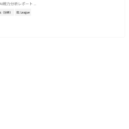
I戦力分析レポート ...
sis（分析）
B1 League