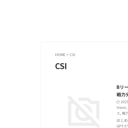
HOME
>
CSI
CSI
Bリー
戦力分
202
Vision
,
ス
,
戦
はじめに
GPT