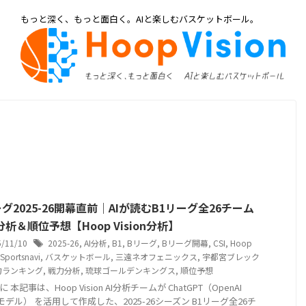
もっと深く、もっと面白く。AIと楽しむバスケットボール。
グ2025-26開幕直前｜AIが読むB1リーグ全26チーム
析＆順位予想【Hoop Vision分析】
5/11/10
2025-26
,
AI分析
,
B1
,
Bリーグ
,
Bリーグ開幕
,
CSI
,
Hoop
Sportsnavi
,
バスケットボール
,
三遠ネオフェニックス
,
宇都宮ブレック
力ランキング
,
戦力分析
,
琉球ゴールデンキングス
,
順位予想
 本記事は、Hoop Vision AI分析チームが ChatGPT（OpenAI
-5モデル） を活用して作成した、2025-26シーズン B1リーグ全26チ