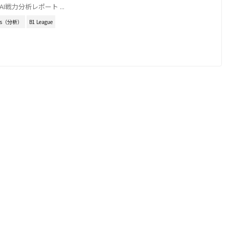
I戦力分析レポート ...
sis（分析）
B1 League