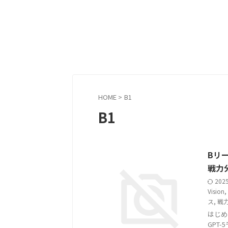
HOME
>
B1
B1
Bリー
戦力分
202
Vision
,
ス
,
戦
はじめに
GPT