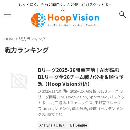
もっと深く、もっと面白く。AIと楽しむバスケットボー
ル。
HOME
>
戦力ランキング
戦力ランキング
Bリーグ2025-26開幕直前｜AIが読む
B1リーグ全26チーム戦力分析＆順位予
想【Hoop Vision分析】
2025/11/10
2025-26
,
AI分析
,
B1
,
Bリーグ
,
B
リーグ開幕
,
CSI
,
Hoop Vision
,
Sportsnavi
,
バスケッ
トボール
,
三遠ネオフェニックス
,
宇都宮ブレック
ス
,
戦力ランキング
,
戦力分析
,
琉球ゴールデンキン
グス
,
順位予想
Analysis（分析）
B1 League